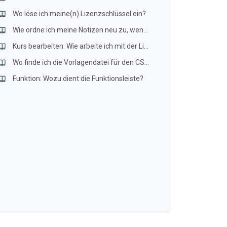
Wo löse ich meine(n) Lizenzschlüssel ein?
Wie ordne ich meine Notizen neu zu, wenn Inhalte in der LERN:GALAXIE aktualisiert wurden?
Kurs bearbeiten: Wie arbeite ich mit der Linkliste?
Wo finde ich die Vorlagendatei für den CSV Import?
Funktion: Wozu dient die Funktionsleiste?