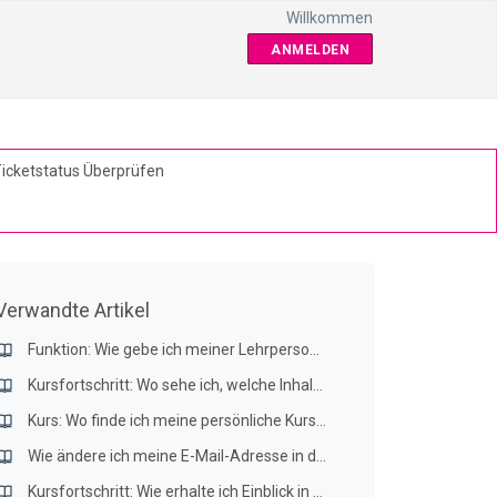
Willkommen
ANMELDEN
icketstatus Überprüfen
Verwandte Artikel
Funktion: Wie gebe ich meiner Lehrperson meine Lösungen frei?
Kursfortschritt: Wo sehe ich, welche Inhalte meine Kursteilnehmenden bearbeitet haben?
Kurs: Wo finde ich meine persönliche Kursübersicht?
Wie ändere ich meine E-Mail-Adresse in der LERN:GALAXIE?
Kursfortschritt: Wie erhalte ich Einblick in abgegebene Aufgaben?